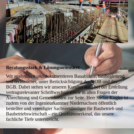
Beratungsstark & Lösungsorientiert
Wir analysieren und dokumentieren Bauabläufe, baubegleitend
und rechtssicher, unter Berücksichtigung der VOB und des
BGB. Dabei stehen wir unseren Kunden auch bei der Erstellung
vertragsrelevanter Schriftwechsel sowie in allen Fragen der
Abrechnung und Gemeinkosten zur Seite. Herr Stefan Kugler ist
zudem von der Ingenieurkammer Niedersachsen öffentlich
bestellter und vereidigter Sachverständiger für Baubetrieb und
Baubetriebswirtschaft – ein Qualitätsmerkmal, das unsere
fachliche Tiefe unterstreicht.