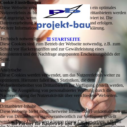
Cookie-Einstellungen
Diese Webseite verwendet Cookies, um Besuchern ein optimales
Nutzererlebnis zu bieten. Bestimmte Inhalte von Drittanbietern werden
nur angezeigt, wenn die entsprechende Option aktiviert ist. Die
Datenverarbeitung kann dann auch in einem Drittland erfolgen.
Weitere Informationen hierzu in der Datenschutzerklärung.
Technisch notwendige
STARTSEITE
Diese Cookies sind zum Betrieb der Webseite notwendig, z.B. zum
Schutz vor Hackerangriffen und zur Gewährleistung eines
konsistenten und der Nachfrage angepassten Erscheinungsbilds der
Seite.
Analytische
Diese Cookies werden verwendet, um das Nutzererlebnis weiter zu
optimieren. Hierunter fallen auch Statistiken, die dem
Webseitenbetreiber von Drittanbietern zur Verfügung gestellt werden,
sowie die Ausspielung von personalisierter Werbung durch die
Nachverfolgung der Nutzeraktivität über verschiedene Webseiten.
Drittanbieter-Inhalte
Diese Webseite bietet möglicherweise Inhalte oder Funktionalitäten an,
die von Drittanbietern eigenverantwortlich zur Verfügung gestellt
werden. Diese Drittanbieter können eigene Cookies setzen, z.B. um
Ihr Partner für Baubetrieb und Baubetriebswirtschaft
die Nutzeraktivität zu verfolgen oder ihre Angebote zu personalisieren