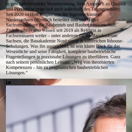
in geschäftsführender Verantwortung. Sein Anspruch an Qualität
und Praxisnähe zeigt sich auch außerhalb des Tagesgeschäfts:
Seit 2020 ist Herr Kugler von der Ingenieurkammer
Niedersachsen öffentlich bestellter und vereidigter
Sachverständiger für Baubetrieb und Baubetriebswirtschaft.
Zudem gibt er sein Wissen seit 2019 als Referent in
Fachseminaren weiter – unter anderem für die Bauakademie
Sachsen, die Bauakademie Nord sowie in zahlreichen Inhouse-
Schulungen. Was ihn auszeichnet, ist sein klarer Blick für das
Wesentliche und seine Fähigkeit, komplexe baubetriebliche
Fragestellungen in praxisnahe Lösungen zu überführen. Ganz
nach seinem persönlichen Leitsatz: „Weg von theorisierten
Kompetenzen – hin zu pragmatischen baubetrieblichen
Lösungen.“