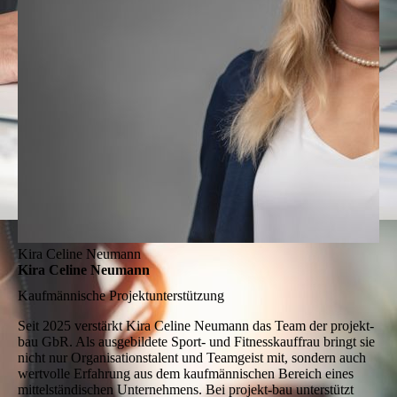
Kira Celine Neumann
Kira Celine Neumann
Kaufmännische Projektunterstützung
Seit 2025 verstärkt Kira Celine Neumann das Team der projekt-
bau GbR. Als ausgebildete Sport- und Fitnesskauffrau bringt sie
nicht nur Organisationstalent und Teamgeist mit, sondern auch
wertvolle Erfahrung aus dem kaufmännischen Bereich eines
mittelständischen Unternehmens. Bei projekt-bau unterstützt