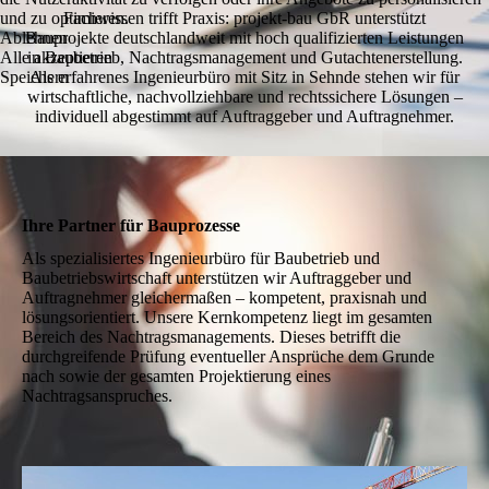
und zu optimieren.
Fachwissen trifft Praxis: projekt-bau GbR unterstützt
Ablehnen
Bauprojekte deutschlandweit mit hoch qualifizierten Leistungen
Alle akzeptieren
in Baubetrieb, Nachtragsmanagement und Gutachtenerstellung.
Speichern
Als erfahrenes Ingenieurbüro mit Sitz in Sehnde stehen wir für
wirtschaftliche, nachvollziehbare und rechtssichere Lösungen –
individuell abgestimmt auf Auftraggeber und Auftragnehmer.
Ihre Partner für Bauprozesse
Als spezialisiertes Ingenieurbüro für Baubetrieb und
Baubetriebswirtschaft unterstützen wir Auftraggeber und
Auftragnehmer gleichermaßen – kompetent, praxisnah und
lösungsorientiert. Unsere Kernkompetenz liegt im gesamten
Bereich des Nachtragsmanagements. Dieses betrifft die
durchgreifende Prüfung eventueller Ansprüche dem Grunde
nach sowie der gesamten Projektierung eines
Nachtragsanspruches.