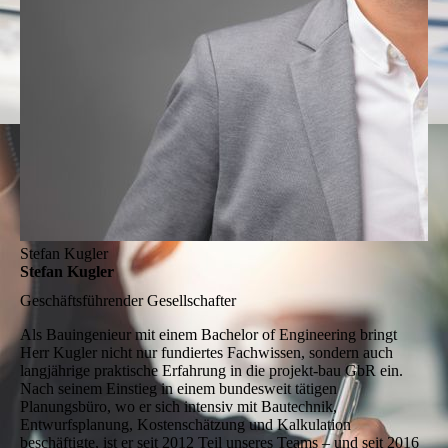
Stefan Kugler
Stefan Kugler
Geschäftsführender Gesellschafter
Als Bauingenieur mit einem Bachelor of Engineering bringt
Herr Kugler nicht nur fundiertes Fachwissen, sondern auch
langjährige praktische Erfahrung in die projekt-bau GbR ein.
Nach seinem Einstieg in einem bundesweit tätigen
Planungsbüro, wo er sich intensiv mit Bautechnik,
Entwurfsplanung, Kostenschätzung und Kalkulation
beschäftigte, ist er seit 2012 Teil unseres Teams – und seit 2016