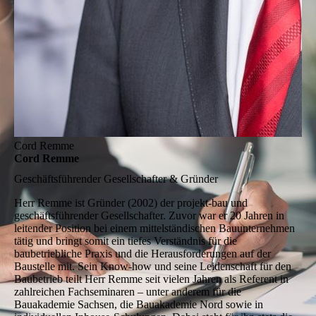
Cord Remme
Cord Remme
Geschäftsführender Gesellschafter & Gründer
Herr Remme ist Gründer (2002) der projekt-bau und
geschäftsführender Gesellschafter. Zuvor war er 20 Jahren in
leitender Position bei einem mittelständischen Bauunternehmen
tätig und bringt somit ein tiefes Verständnis für die
baubetriebliche Praxis und die Herausforderungen auf der
Baustelle mit. Sein Know-how und seine Leidenschaft für den
Baubetrieb teilt Herr Remme seit vielen Jahren als Referent in
zahlreichen Fachseminaren – unter anderem für die
Bauakademie Sachsen, die Bauakademie Nord sowie in